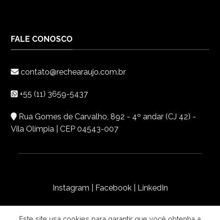
FALE CONOSCO
contato@rechearaujo.com.br
+55 (11) 3659-5437
Rua Gomes de Carvalho, 892 - 4º andar (CJ 42) -
Vila Olímpia | CEP 04543-007
Instagram
|
Facebook
|
LinkedIn
Copyright 2026 ©
Reche Araújo
- Desenvolvido
Este site usa cookies para garantir que você obtenha a